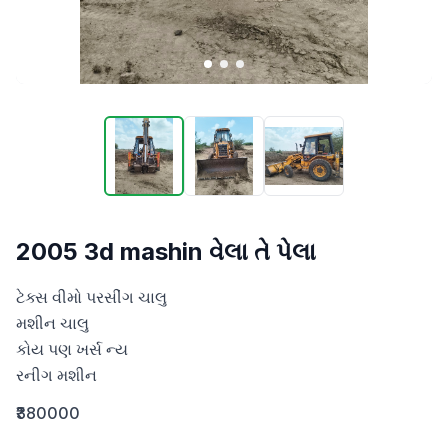
2005 3d mashin વેલા તે પેલા
ટેક્સ વીમો પરસીંગ ચાલુ

મશીન ચાલુ

કોય પણ ખર્સ ન્ય 

રનીગ મશીન
₹380000