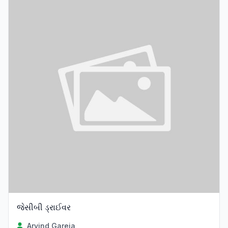
જેસીબી ડ્રાઈવર
Arvind Gareja