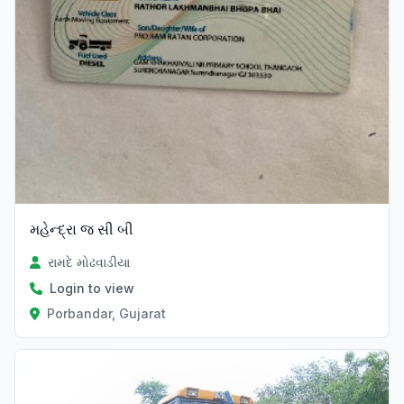
મહેન્દ્રા જ સી બી
રામદે મોઢવાડીયા
Login to view
Porbandar, Gujarat