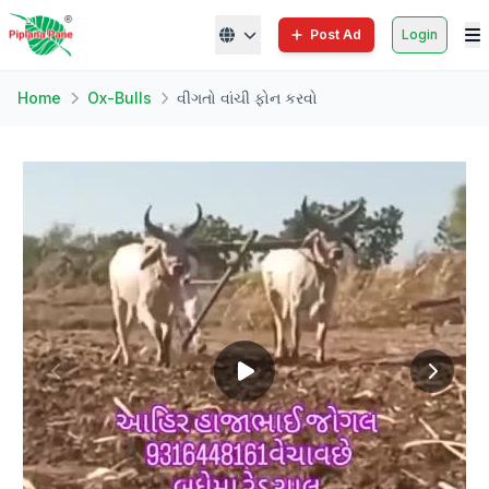
Post Ad
Login
Home
Ox-Bulls
વીગતો વાંચી ફોન કરવો