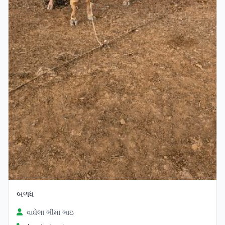
બળધ
વાઘેલા ભીમા ભાઇ