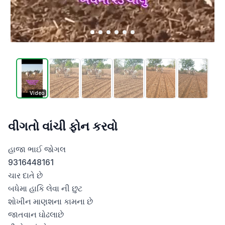
Video
વીગતો વાંચી ફોન કરવો
હાજા ભાઈ જોગલ 

9316448161

ચાર દાતે છે 

બધેમા હાકિ લેવા ની છુટ

શોખીન માણશના કામના છે

જાતવાન ઘોઢલાછે
