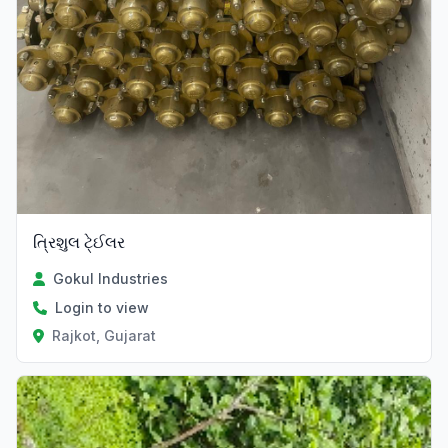
ત્રિશુલ ટે્ઈલર
Gokul Industries
Login to view
Rajkot, Gujarat
Verified