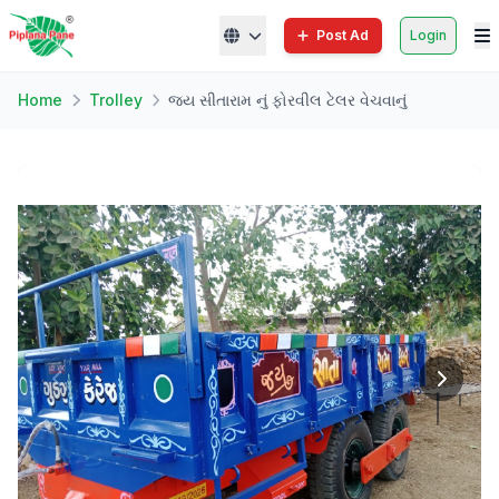
Post Ad
Login
Home
Trolley
જય સીતારામ નું ફોરવીલ ટેલર વેચવાનું