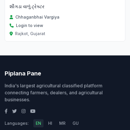
શીંગડા વાળું ટ્રેક્ટર
Chhaganbhai Vargiya
Login to view
Rajkot, Gujarat
Piplana Pane
India's largest agricultural classified platform
connecting farmers, dealers, and agricultural
businesses.
Languages:
EN
HI
MR
GU