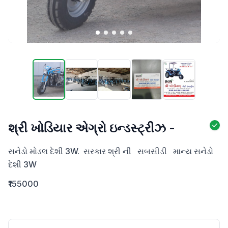
શ્રી ખોડિયાર એગ્રો ઇન્ડસ્ટ્રીઝ -
સનેડો મોડલ દેશી 3W.  સરકાર શ્રી ની   સબસીડી   માન્ય સનેડો  
દેશી 3W
₹155000