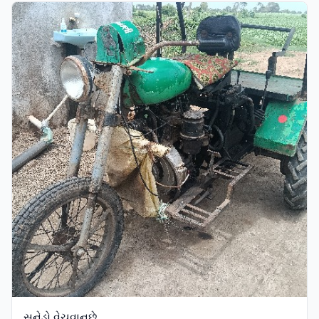
સનેડો વેચવાનુછે