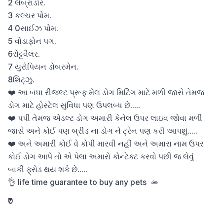
2 લેબ્રાડોર. 

3 કલ્ચર પોમ.

4 0સાઈઝ પોમ.

5 વોડાફોન પગ.

6રોટ્ટવૈલર.

7 યુરોપિયન ડોબરમેન. 

8શિટ્ઝુ.

❤️ આ બધા રીજલ્ટ પ્રૂફ મેલ ડોગ મિટિંગ માટે મળી જાસે તેમજ 
ડોગ માટે હોસ્ટેલ સુવિધા પણ ઉપલબ્ધ છે.....

❤️ પપી તેમજ એડલ્ટ ડોગ અમારી કેનેલ ઉપર લાઇવ જોવા મળી 
જાસે અને કોઈ પણ બ્રીડ ના ડોગ ને ટ્રેન પણ કરી આપશું.....

❤️ અને અમારી કોઈ વે કોપી મારવી નહીં અને અમારા નામ ઉપર 
કોઈ ડોગ આપે તો એ પેલા અમારો કોન્ટેક્ટ કરવો પછી જ લેવું 
બાકી ફ્રોડ થય શકે છે.....

👌 life time guarantee to buy any pets  🫴
₹0