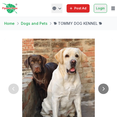
Post Ad
Login
Home
Dogs and Pets
🐕 TOMMY DOG KENNEL 🐕