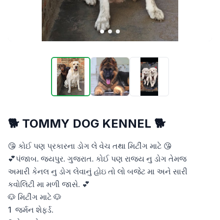
🐕 TOMMY DOG KENNEL 🐕
😘 કોઈ પણ પ્રકારના ડોગ લે વેચ તથા મિટીંગ માટે 😘

💕પંજાબ. જયપુર. ગુજરાત. કોઈ પણ રાજ્ય નુ ડોગ તેમજ 
અમારી કેનલ નુ ડોગ લેવાનું હોઇ તો લો બજેટ મા અને સારી 
કવોલિટી મા મળી જાસે. 💕 

🐶 મિટીંગ માટે 🐶 

1  જર્મન શેફર્ડ. 
