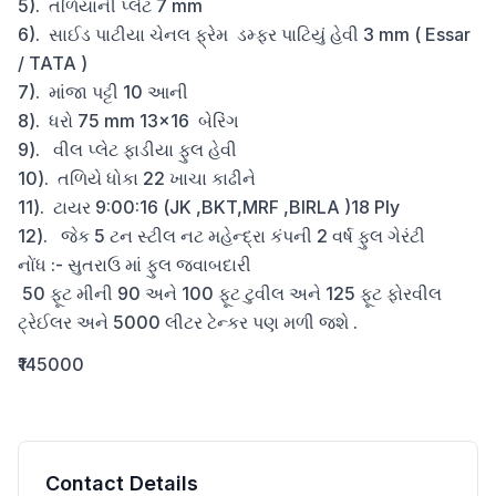
5).  તળિયાની પ્લેટ 7 mm

6).  સાઈડ પાટીયા ચેનલ ફ્રેમ  ડમ્ફર પાટિયું હેવી 3 mm ( Essar 
/ TATA )

7).  માંજા પટ્ટી 10 આની

8).  ધરો 75 mm 13×16  બેરિંગ

9).   વીલ પ્લેટ ફાડીયા ફુલ હેવી

10).  તળિયે ધોકા 22 ખાચા કાઢીને

11).  ટાયર 9:00:16 (JK ,BKT,MRF ,BIRLA )18 Ply

12).   જેક 5 ટન સ્ટીલ નટ મહેન્દ્રા કંપની 2 વર્ષ ફુલ ગેરંટી

નોંધ :- સુતરાઉ માં ફુલ જવાબદારી

 50 ફૂટ મીની 90 અને 100 ફૂટ ટુવીલ અને 125 ફૂટ ફોરવીલ 
ટ્રેઈલર અને 5000 લીટર ટેન્કર પણ મળી જશે .
₹145000
Contact Details