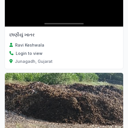
છાણીયું ખાતર
Ravi Keshwala
Login to view
Junagadh, Gujarat