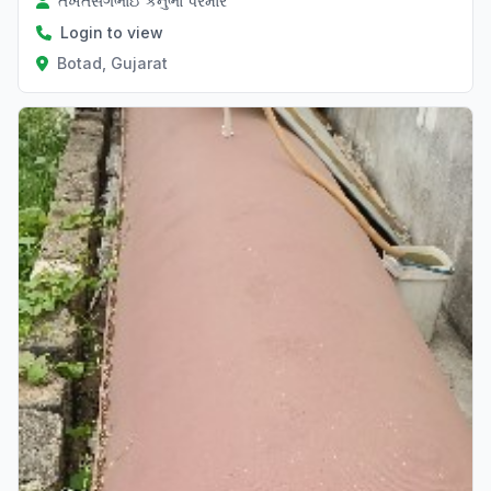
તખતસંગભાઈ કનુભા પરમાર
Login to view
Botad, Gujarat