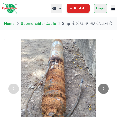
Post Ad
Login
Home
Submersible-Cable
3 hp નો મોટર પંપ સેટ વેચવાનો છે