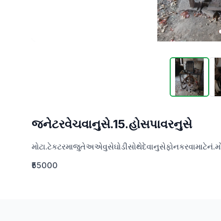
જનેટરવેચવાનુસે.15.હોસપાવરનુસે
મોટા.ટેકટરમાજુતેઅએવુસેઘોડીસોથેદેવાનુસેફોનકરવામાટે
₹55000