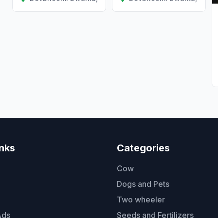
inks
Categories
Cow
Dogs and Pets
Two wheeler
Ads
Seeds and Fertilizers