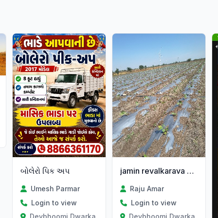
Gujarat
બોલેરો પિક અપ
jamin revalkarava mate malo
Umesh Parmar
Raju Amar
Login to view
Login to view
Devbhoomi Dwarka, Gujarat
Devbhoomi Dwarka, Gujar