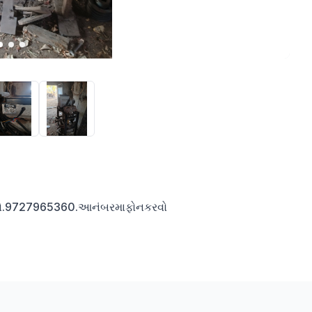
નં.મો.9727965360.આનંબરમાફોનકરવો