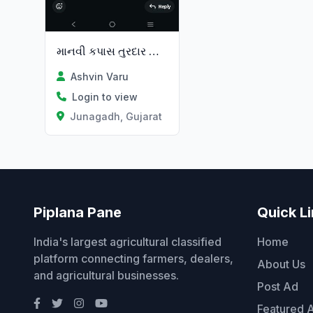
માનવી કપાસ તુરદાર વાવા માટે મડો
Ashvin Varu
Login to view
Junagadh, Gujarat
Piplana Pane
Quick L
India's largest agricultural classified
Home
platform connecting farmers, dealers,
About Us
and agricultural businesses.
Post Ad
Featured 