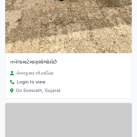
તબેલામાટેમાણશોજોયેછે
ચેતનકુમાર છોડવડિયા
Login to view
Gir Somnath, Gujarat