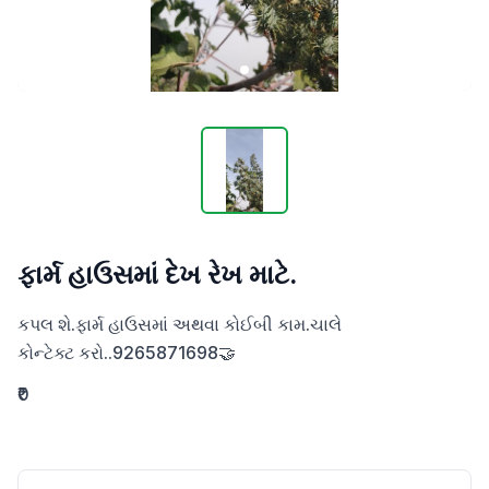
ફાર્મ હાઉસમાં દેખ રેખ માટે.
કપલ શે.ફાર્મ હાઉસમાં અથવા કોઈબી કામ.ચાલે

કોન્ટેક્ટ કરો..9265871698🤝
₹0