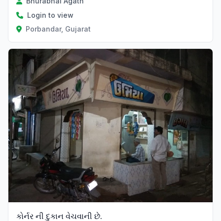
Bhurabhai Agath
Login to view
Porbandar, Gujarat
કોર્નર ની દુકાન વેચવાની છે.