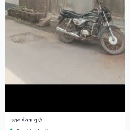
મકાન વેચવા નુ છે