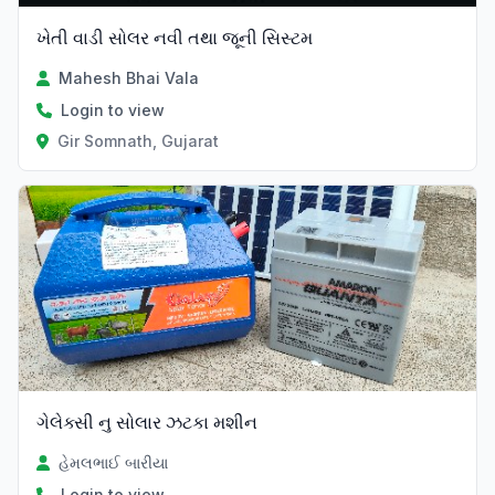
ખેતી વાડી સોલર નવી તથા જૂની સિસ્ટમ
Mahesh Bhai Vala
Login to view
Gir Somnath, Gujarat
ગેલેક્સી નુ સોલાર ઝટકા મશીન
હેમલભાઈ બારીયા
Login to view