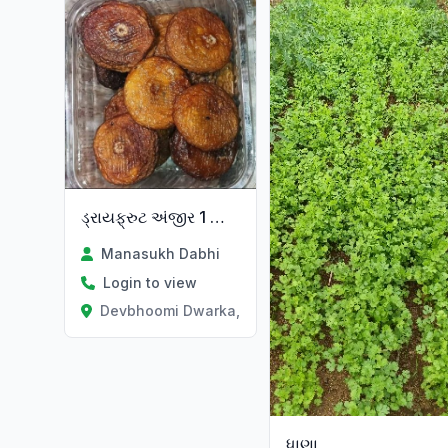
ડ્રાયફ્રુટ અંજીર 1 કિલો ના 1200
Manasukh Dabhi
Login to view
Devbhoomi Dwarka, Gujarat
ધાણા