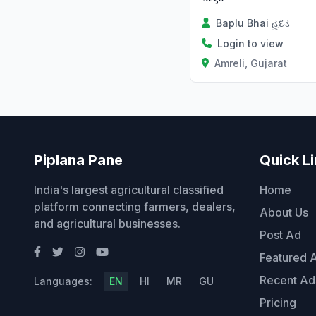
Baplu Bhai હુદડ
Login to view
Amreli, Gujarat
Piplana Pane
Quick L
India's largest agricultural classified
Home
platform connecting farmers, dealers,
About Us
and agricultural businesses.
Post Ad
Featured 
Recent Ad
Languages:
EN
HI
MR
GU
Pricing