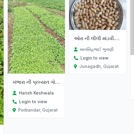
ઓરા ની લીલી માંડવી.વેચવાની છે.
માનસિંહભાઈ ભુરાણી
Login to view
Junagadh, Gujarat
ખંભારા ની પ્રખ્યાત ગોટી રીંગણ
Harish Keshwala
Login to view
Porbandar, Gujarat