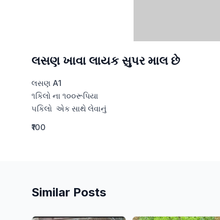
લસણ ખાવા લાયક સુપર માલ છે
લસણ A1  

૧કિલો ના ૧૦૦રૂપિયા 

૫કિલો  એક સાથે લેવાનું
₹100
Similar Posts