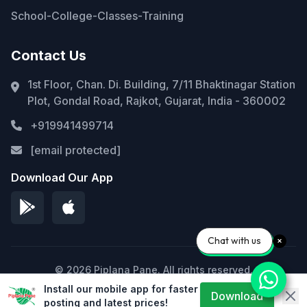
School-College-Classes-Training
Contact Us
1st Floor, Chan. Di. Building, 7/11 Bhaktinagar Station
Plot, Gondal Road, Rajkot, Gujarat, India - 360002
+919941499714
[email protected]
Download Our App
Chat with us
© 2026 Piplana Pane. All rights reserved.
Install our mobile app for faster
Privacy Policy
Terms of Service
Sitemap
Download
posting and latest prices!