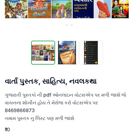
વાર્તા પુસ્તક, સાહિત્ય, નવલકથા
ગુજરાતી પુસ્તકો ની pdf ઓનલાઇન વોટસએપ પર મળી જાશે જે  
વાચનના શોખીન હોય તે મેસેજ કરો વોટસએપ પર 
8469866873 

તમામ પુસ્તક નુ લિસ્ટ પણ મળી જાશે
₹10