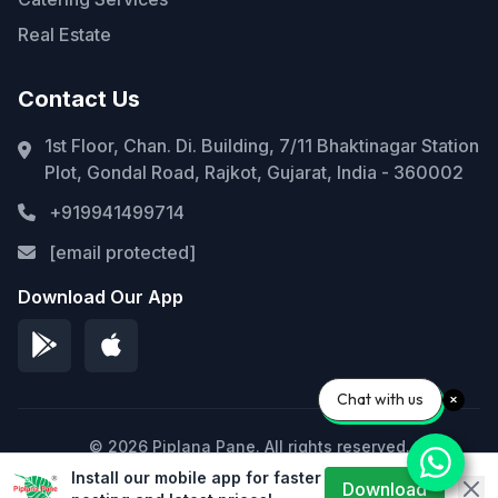
Real Estate
Contact Us
1st Floor, Chan. Di. Building, 7/11 Bhaktinagar Station
Plot, Gondal Road, Rajkot, Gujarat, India - 360002
+919941499714
[email protected]
Download Our App
Chat with us
© 2026 Piplana Pane. All rights reserved.
Install our mobile app for faster
Privacy Policy
Terms of Service
Sitemap
Download