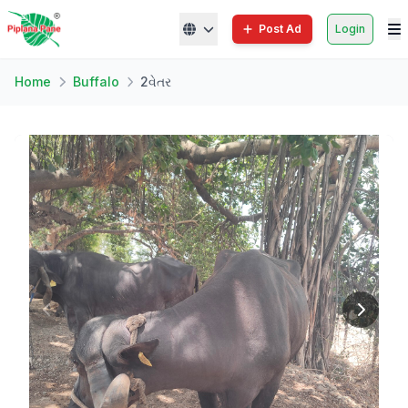
Post Ad
Login
Home
Buffalo
2વેતર