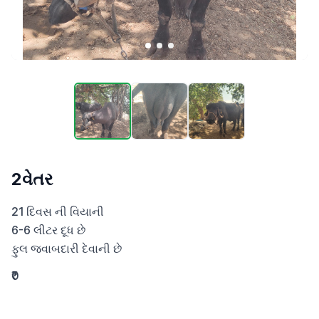
2વેતર
21 દિવસ ની વિયાની 

6-6 લીટર દૂધ છે 

ફુલ જવાબદારી દેવાની છે
₹0