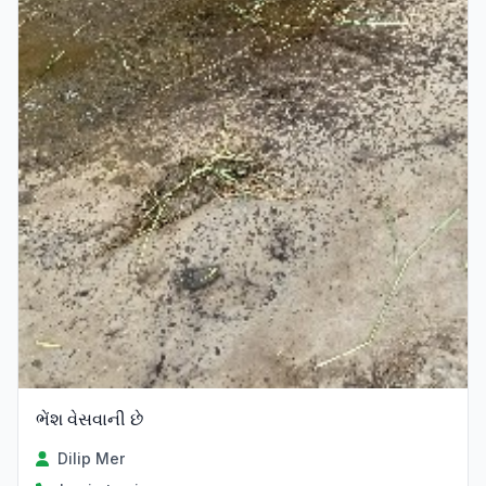
ભેંશ વેસવાની છે
Dilip Mer