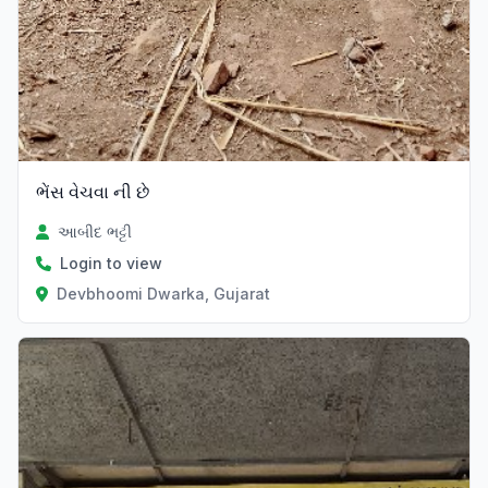
ભેંસ વેચવા ની છે
આબીદ ભટ્ટી
Login to view
Devbhoomi Dwarka, Gujarat
Verified