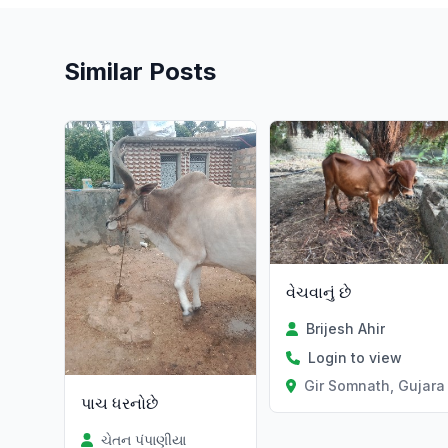
Similar Posts
વેચવાનું છે
Brijesh Ahir
Login to view
Gir Somnath, Gujara
પાચ ધરનોછે
ચેતન પંપાણીયા