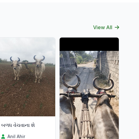
View All
બળધ વેચવાના શે
Anil Ahir