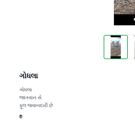
ગોધલા
ગોધલા

જાતવાન સે 

ફૂલ જવાબદારી છે
₹0