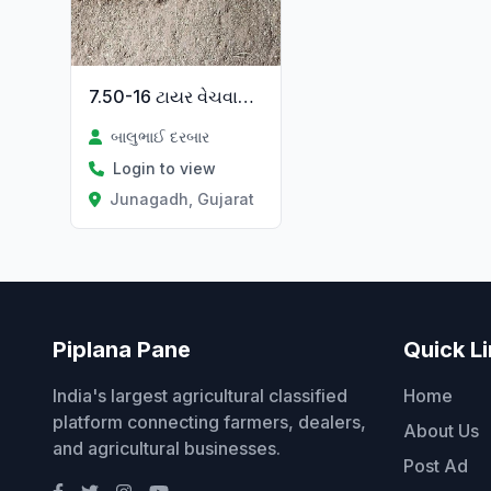
7.50-16 ટાયર વેચવાના છે
બાલુભાઈ દરબાર
Login to view
Junagadh, Gujarat
Piplana Pane
Quick L
India's largest agricultural classified
Home
platform connecting farmers, dealers,
About Us
and agricultural businesses.
Post Ad