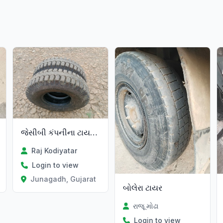
જેસીબી કંપનીના ટાયર વેચવાના છે
Raj Kodiyatar
Login to view
Gujarat
Junagadh, Gujarat
બોલેરા ટાયર
રાજૂ મોઢા
Login to view