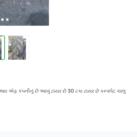
એમ આર એફ કંપનીનું છે આખું ટાયર છે 30 ટકા ટાયર છે કમ્પલેટ ચાલુ 