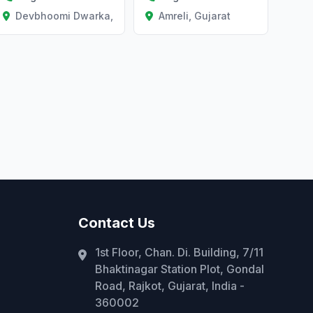
Devbhoomi Dwarka, Gujarat
Amreli, Gujarat
Contact Us
1st Floor, Chan. Di. Building, 7/11
Bhaktinagar Station Plot, Gondal
Road, Rajkot, Gujarat, India -
360002