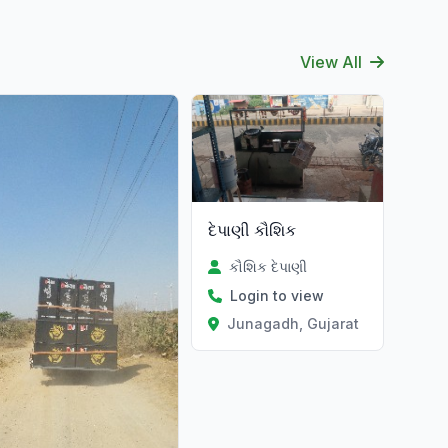
View All
દેપાણી કૌશિક
કૌશિક દેપાણી
Login to view
Junagadh, Gujarat
at