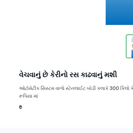
વેચવાનું છે કેરીનો રસ કાઢવાનું મશી
ઓટોમેટીક સિસ્ટમ વાળો સ્ટેનલાઈટ બોડી કલાકે 300 કિલો કેર
રૂપિયા માં
₹0