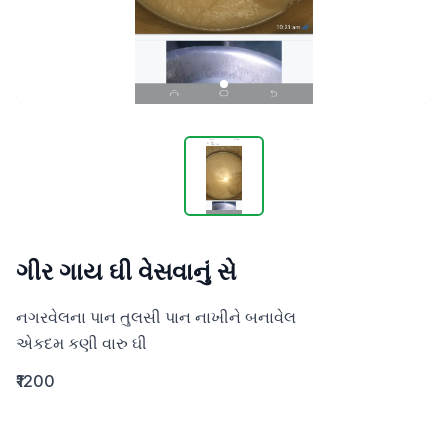
ગીર ગાય ઘી વેસવાનું સે
નગરવેલના પાન તુલસી પાન નાખીને બનાવેલ

એકદમ કણી વારુ ઘી
₹1200