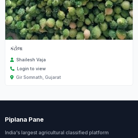
કંટોલા
Shailesh Vaja
Login to view
Gir Somnath, Gujarat
Piplana Pane
India's largest agricultural classified platform