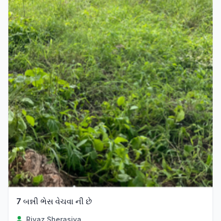
7 બન્ની ભેસ વેચવા ની છે
Riyaz Sherasiya