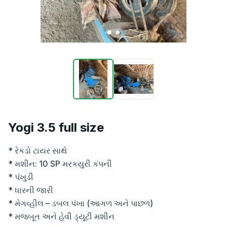
Yogi 3.5 full size
* રેકડો ટાયર સાથે

* મશીન: 10 SP મરકયુરી કંપની

* પંખુડી 

* ધારની જારી

* મેગવ્હીલ – ડબલ પંખા (આગળ અને પાછળ)

* મજબૂત અને હેવી ડ્યૂટી મશીન
