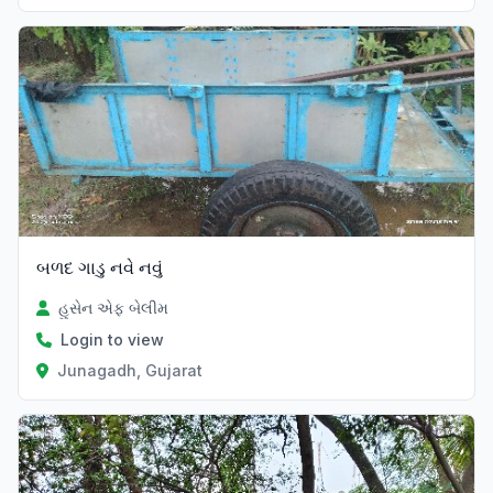
બળદ ગાડુ નવે નવું
હુસેન એફ બેલીમ
Login to view
Junagadh, Gujarat