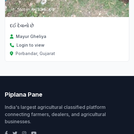
દઈ દેવાનો છે
Mayur Gheliya
Login to view
Porbandar, Gujarat
Piplana Pane
India's largest agricultural classified platform
connecting farmers, dealers, and agricultural
businesses.