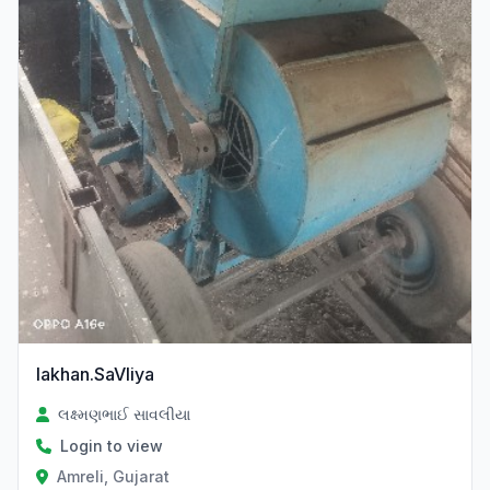
lakhan.SaVliya
લક્ષ્મણભાઈ સાવલીયા
Login to view
Amreli, Gujarat