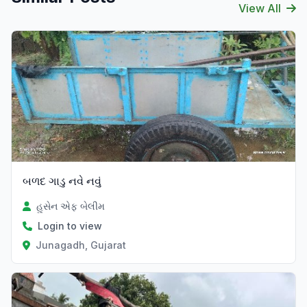
View All
બળદ ગાડુ નવે નવું
હુસેન એફ બેલીમ
Login to view
Junagadh, Gujarat