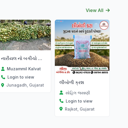
View All
Verified
નારીયલ નો બગીચો જો કોઈ ખેડૂત ભાઈન
Muzammil Kalvat
Login to view
લીંબોળી ક્રશ
Junagadh, Gujarat
સોહિલ જસાણી
Login to view
Rajkot, Gujarat