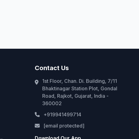
Contact Us
1st Floor, Chan. Di. Building, 7/11
Bhaktinagar Station Plot, Gondal
Road, Rajkot, Gujarat, India -
360002
+919941499714
[email protected]
Download Our App