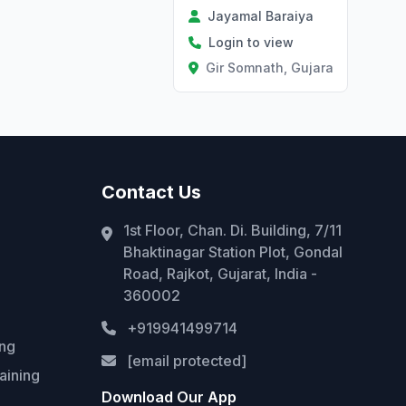
Jayamal Baraiya
Login to view
Gir Somnath, Gujarat
Contact Us
1st Floor, Chan. Di. Building, 7/11
Bhaktinagar Station Plot, Gondal
Road, Rajkot, Gujarat, India -
360002
+919941499714
ing
[email protected]
aining
Download Our App