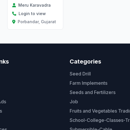
Meru Karavadra
Login to view
Porbandar, Gujarat
inks
Categories
Seed Drill
Farm Implements
Seeds and Fertilizers
Ads
Job
s
Fruits and Vegetables Trad
School-College-Classes-Tr
ces
Submersible-Cable