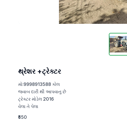
થ્રેશર +ટ્રેક્ટર
મો:9998913588 કોલ 

જવાબ દારી થી આપવાનુ છે

ટ્રેક્ટર મોડેલ 2016

વેલા તે પેલા
₹550