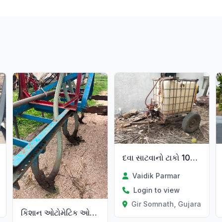
દવા સાટવાનો ટાકો 1000 લીટર
Vaidik Parmar
Login to view
Gir Somnath, Gujarat
કિશાન ઓટોમેટિક ઓરણી