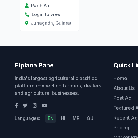
Parth Ahir
Login to view
Junagadh, Gujarat
Piplana Pane
Quick L
India's largest agricultural classified
Home
platform connecting farmers, dealers,
About Us
and agricultural businesses.
Post Ad
Featured 
Recent Ad
Languages:
EN
HI
MR
GU
Pricing
Market Pri