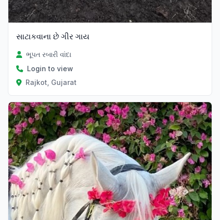
સાટા‌કવાના છે ગીર ગાય
ભૂપત રબારી વાંદા
Login to view
Rajkot, Gujarat