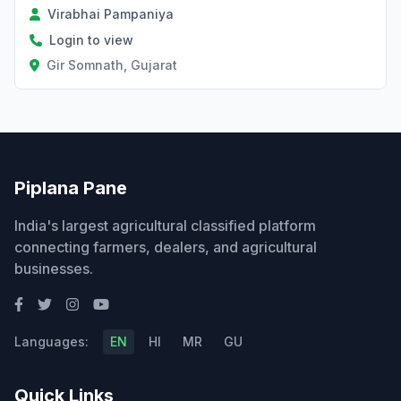
Virabhai Pampaniya
Login to view
Gir Somnath, Gujarat
Piplana Pane
India's largest agricultural classified platform
connecting farmers, dealers, and agricultural
businesses.
Languages:
EN
HI
MR
GU
Quick Links