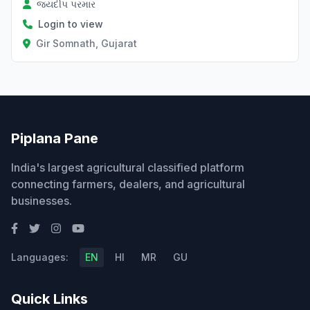
જયદીપ પરમાર
Login to view
Gir Somnath, Gujarat
Piplana Pane
India's largest agricultural classified platform
connecting farmers, dealers, and agricultural
businesses.
Languages:
EN
HI
MR
GU
Quick Links