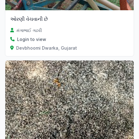
ઓરણી વેચવાની છે
મંગાભાઈ ગઢવી
Login to view
Devbhoomi Dwarka, Gujarat