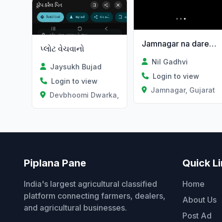
Jamnagar na dared na sardarnagar ma makan vechvanu 6e
પ્લોટ વેચવાનો
Nil Gadhvi
Jaysukh Bujad
Login to view
Login to view
Jamnagar, Gujarat
Devbhoomi Dwarka, Gujarat
Piplana Pane
Quick L
India's largest agricultural classified
Home
platform connecting farmers, dealers,
About Us
and agricultural businesses.
Post Ad