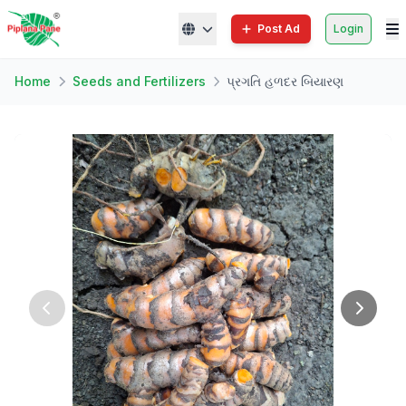
Post Ad
Login
Home
Seeds and Fertilizers
પ્રગતિ હળદર બિયારણ