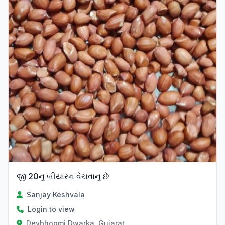
જી 20નુ બીયારન વેચવાનુ છે
Sanjay Keshvala
Login to view
Devbhoomi Dwarka, Gujarat