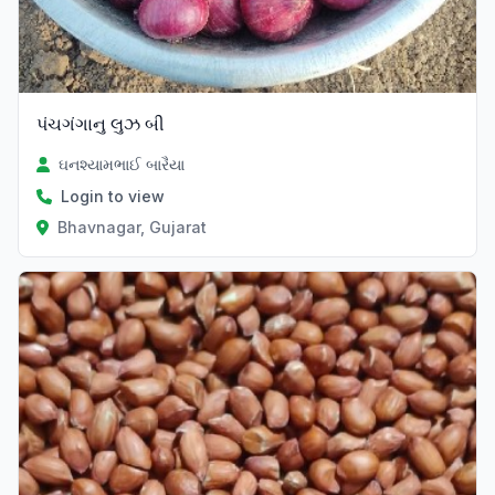
પંચગંગાનુ લુઝ બી
ઘનશ્યામભાઈ બારૈયા
Login to view
Bhavnagar, Gujarat