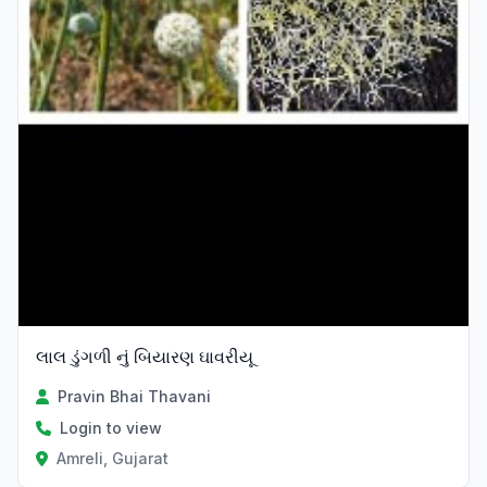
લાલ ડુંગળી નું બિયારણ ઘાવરીયૂ
Pravin Bhai Thavani
Login to view
Amreli, Gujarat