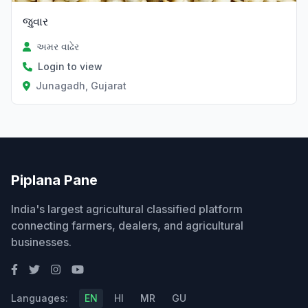
જુવાર
અમર વાઢેર
Login to view
Junagadh, Gujarat
Piplana Pane
India's largest agricultural classified platform
connecting farmers, dealers, and agricultural
businesses.
Languages:
EN
HI
MR
GU