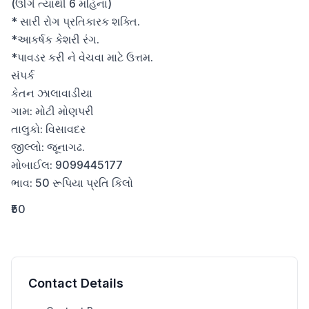
(ઊગે ત્યાંથી 6 મહિના)

* સારી રોગ પ્રતિકારક શક્તિ.

*આકર્ષક કેશરી રંગ.

*પાવડર કરી ને વેચવા માટે ઉત્તમ.

સંપર્ક

કેતન ઝાલાવાડીયા

ગામ: મોટી મોણપરી

તાલુકો: વિસાવદર

જીલ્લો: જૂનાગઢ.

મોબાઈલ: 9099445177

ભાવ: 50 રૂપિયા પ્રતિ કિલો
₹50
Contact Details