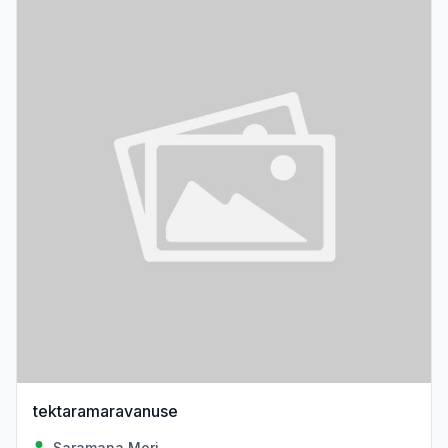
tektaramaravanuse
Saramana Mori