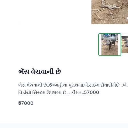
ભેંસ વેચવાની છે
ભેસ વેચવાની છે..6=મહીના પુરાથયા‌.બે.ટાઈમ.દોવાદીયેછે...બે..બે..લીટર..દુધછે..ગમેતે..દોયલીયે..દામણી.વગર..ત્રીજુ.વેતરછે.. 
વિડીયો સિસ્ટમ ઉપલબ્ધ છે .. કીંમત..57000
₹57000