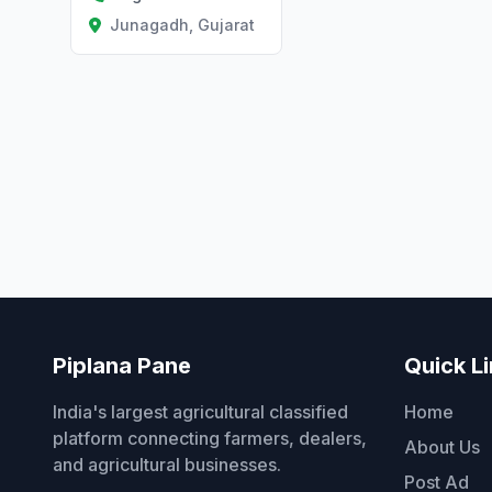
Junagadh, Gujarat
Piplana Pane
Quick L
India's largest agricultural classified
Home
platform connecting farmers, dealers,
About Us
and agricultural businesses.
Post Ad