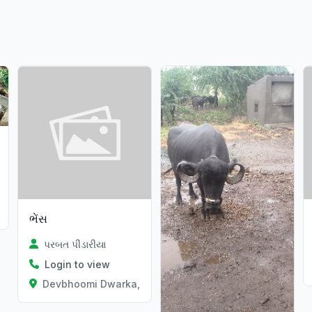
ભેંસ
પરબત પીંડારીયા
Login to view
Devbhoomi Dwarka, Gujarat