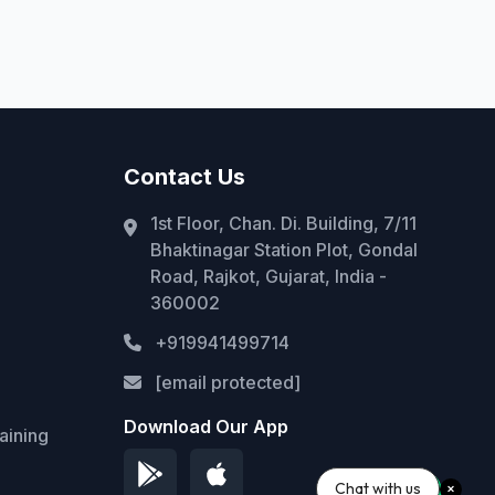
at
Contact Us
1st Floor, Chan. Di. Building, 7/11
Bhaktinagar Station Plot, Gondal
Road, Rajkot, Gujarat, India -
360002
+919941499714
[email protected]
Download Our App
aining
Chat with us