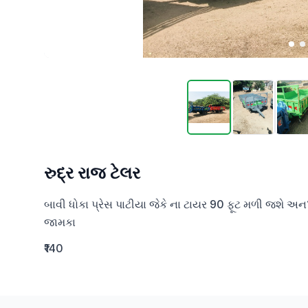
રુદ્ર રાજ ટેલર
બાવી ધોકા પ્રેસ પાટીયા જેકે ના ટાયર 90 ફૂટ મળી જશે અ
જામકા
₹140