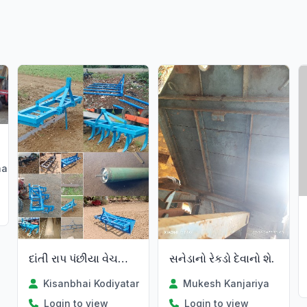
Verified
al
દાંતી રાપ પંછીયા વેચવાના છે
સનેડાનો રેકડો દેવાનો શે.
Kisanbhai Kodiyatar
Mukesh Kanjariya
Login to view
Login to view