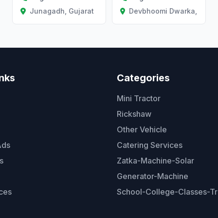
Junagadh, Gujarat
Devbhoomi Dwarka, Gujar
inks
Categories
Mini Tractor
Rickshaw
Other Vehicle
Ads
Catering Services
s
Zatka-Machine-Solar
Generator-Machine
ces
School-College-Classes-Tr