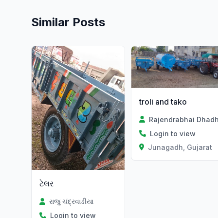
Similar Posts
Verified
Verified
troli and tako
Rajendrabhai Dhadh
Login to view
Junagadh, Gujarat
ટેલર
રાજુ ચંદ્રવાડીયા
Login to view