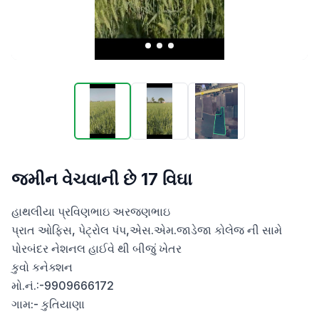
જમીન વેચવાની છે 17 વિઘા
હાથલીયા પ્રવિણભાઇ અરજણભાઇ 

પ્રાત ઓફિસ, પેટ્રોલ પંપ,એસ.એમ.જાડેજા કોલેજ ની સામે

પોરબંદર નેશનલ હાઈવે થી બીજું ખેતર

કુવો કનેક્શન 

મો.નં.:-9909666172

ગામ:- કુતિયાણા