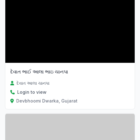
દેવાત ભાઈ આલા ભાઇ ચાનપા
દેવાત આલા ચાનપા
Login to view
Devbhoomi Dwarka, Gujarat