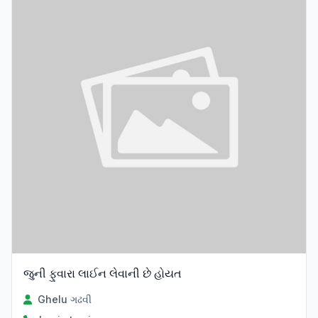
જુની ફુવારા લાઈન લેવાની છે હોયત
Ghelu ગઢવી