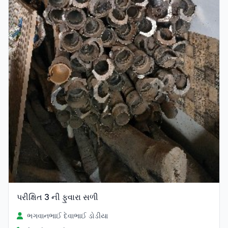
પરીક્ષિત 3 ની ફુવારા સળી
ભગવાનભાઈ દેવાભાઈ ડોડીયા