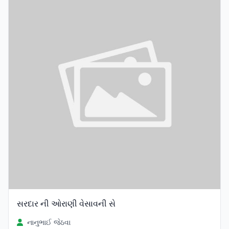
સરદાર ની ઓરાણી વેસાવની સે
નાનુભાઈ જેઠવા