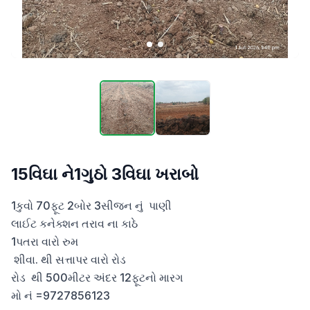
15વિઘા ને1ગુઠો 3વિઘા ખરાબો
1કુવો 70ફૂટ 2બોર 3સીજન નું  પાણી 

લાઈટ કનેક્શન તરાવ ના કાઠે

1પતરા વારો રુમ

 શીવા. થી સત્તાપર વારો રોડ   

રોડ  થી 500મીટર અંદર 12ફૂટનો મારગ

મો નં =9727856123