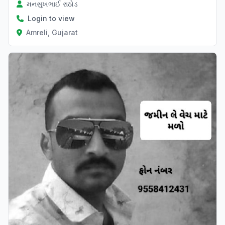
મનસુખભાઈ રાઠોડ
Login to view
Amreli, Gujarat