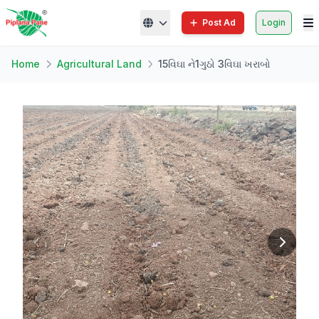
Post Ad
Login
Home
Agricultural Land
15વિઘા ને1ગુઠો 3વિઘા ખરાબો