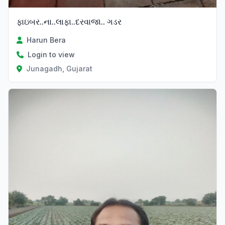
ફાઇબર..ના..લાફા..દરવાજા.. ગડર
Harun Bera
Login to view
Junagadh, Gujarat