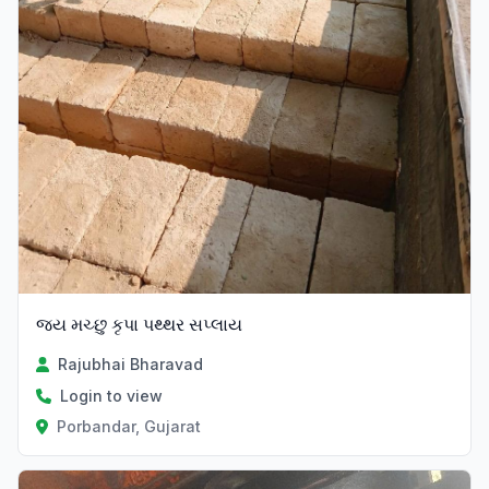
જય મચ્છુ કૃપા પથ્થર સપ્લાય
Rajubhai Bharavad
Login to view
Porbandar, Gujarat