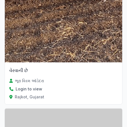
વેરવાની છે
ભૂરા વિરમ ઑડેદરા
Login to view
Rajkot, Gujarat