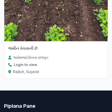
જમીન વેચવાની છે
જયેશભાઈશેખવા રાજપુત
Login to view
Rajkot, Gujarat
Piplana Pane