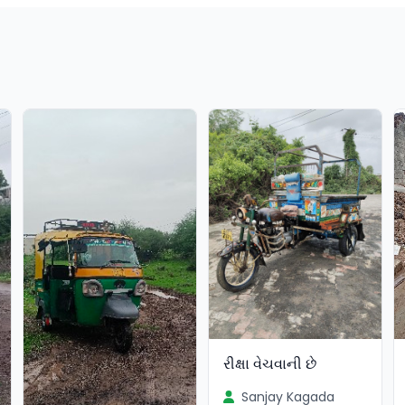
રીક્ષા વેચવાની છે
Sanjay Kagada