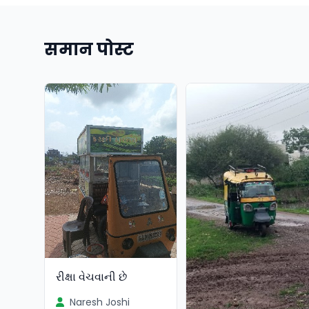
समान पोस्ट
રીક્ષા વેચવાની છે
Naresh Joshi