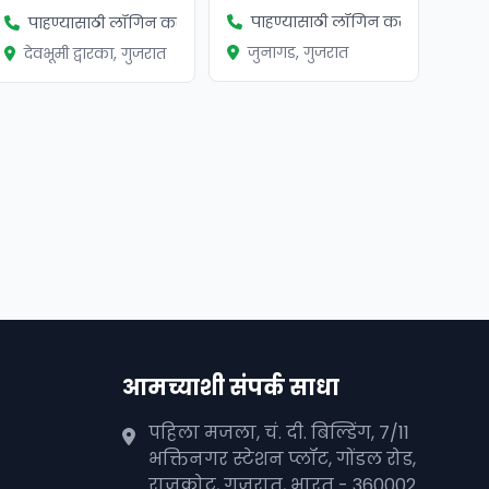
पाहण्यासाठी लॉगिन करा
पाहण्यासाठी लॉगिन करा
जुनागड, गुजरात
देवभूमी द्वारका, गुजरात
आमच्याशी संपर्क साधा
पहिला मजला, चं. दी. बिल्डिंग, 7/11
भक्तिनगर स्टेशन प्लॉट, गोंडल रोड,
राजकोट, गुजरात, भारत - 360002