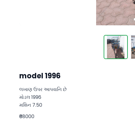
model 1996
લખાણ ઉપર આપવાનિ છે 

મોડલ 1996

મશિન 7.50
₹68000