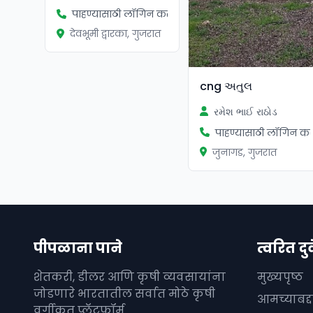
पाहण्यासाठी लॉगिन करा
देवभूमी द्वारका, गुजरात
cng અતુલ
રમેશ ભાઈ રાઠોડ
पाहण्यासाठी लॉगिन कर
जुनागड, गुजरात
पीपळाना पाने
त्वरित दुव
शेतकरी, डीलर आणि कृषी व्यवसायांना
मुख्यपृष्ठ
जोडणारे भारतातील सर्वात मोठे कृषी
आमच्याबद्
वर्गीकृत प्लॅटफॉर्म.