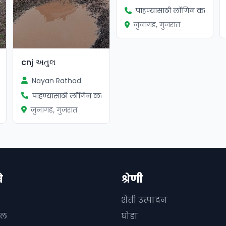
पाहण्यासाठी लॉगिन करा
जुनागड, गुजरात
cnj અતુલ
Nayan Rathod
ा
पाहण्यासाठी लॉगिन करा
जुनागड, गुजरात
े
श्रेणी
शेती उत्पादन
दल
घोडा