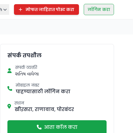
h
मोफत जाहिरात पोस्ट करा
लॉगिन करा
संपर्क तपशील
संपर्क व्यक्ती
શતિષ વાધેલા
मोबाइल नंबर
पाहण्यासाठी लॉगिन करा
स्थान
खीऱसरा, राणावाव, पोरबंदर
आता कॉल करा