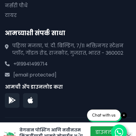
नर्सरी पौधे
टायर
आमच्याशी संपर्क साधा
पहिला मजला, चं. दी. बिल्डिंग, 7/11 भक्तिनगर स्टेशन
प्लॉट, गोंडल रोड, राजकोट, गुजरात, भारत - 360002
+919941499714
[email protected]
आमची अ‍ॅप डाउनलोड करा
Chat with us
© 2026 पीपळाना पाने. सर्व हक्क राखीव.
वेगवान पोस्टिंग आणि नवीनतम
डाउनलोड