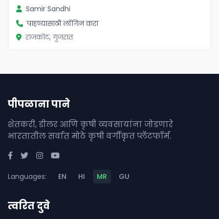
Samir Sandhi
पाहण्यासाठी लॉगिन करा
राजकोट, गुजरात
पीपळाना पाने
शेतकरी, डीलर आणि कृषी व्यवसायांना जोडणारे
भारतातील सर्वात मोठे कृषी वर्गीकृत प्लॅटफॉर्म.
Languages:
EN
HI
MR
GU
त्वरित दुवे