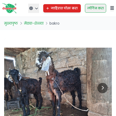
जाहिरात पोस्ट करा
लॉगिन करा
मुख्यपृष्ठ
मेंढ्या-शेळ्या
bakro