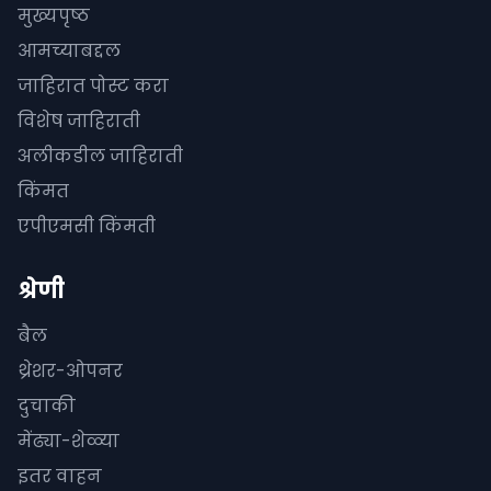
मुख्यपृष्ठ
आमच्याबद्दल
जाहिरात पोस्ट करा
विशेष जाहिराती
अलीकडील जाहिराती
किंमत
एपीएमसी किंमती
श्रेणी
बैल
थ्रेशर-ओपनर
दुचाकी
मेंढ्या-शेळ्या
इतर वाहन