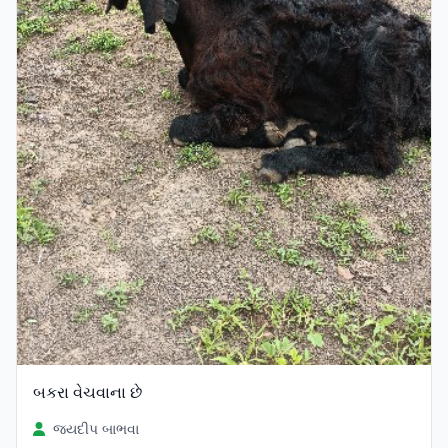
બકરા વેચવાના છે
જયદીપ બાભવા