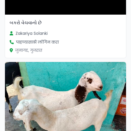
બકરો વેચવાનો છે
Zakariya Solanki
पाहण्यासाठी लॉगिन करा
जुनागड, गुजरात