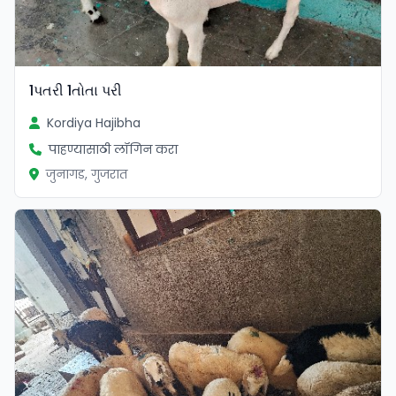
1પતરી 1તોતા પરી
Kordiya Hajibha
पाहण्यासाठी लॉगिन करा
जुनागड, गुजरात