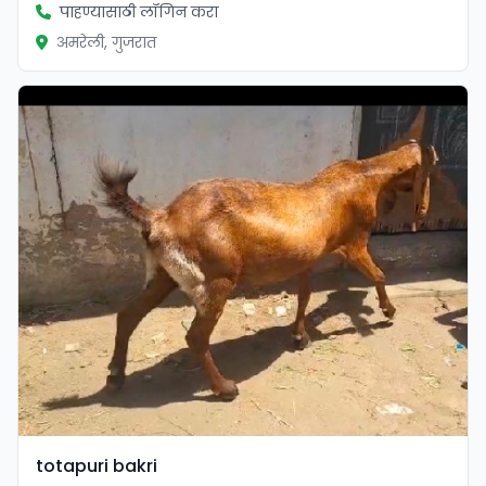
पाहण्यासाठी लॉगिन करा
अमरेली, गुजरात
totapuri bakri