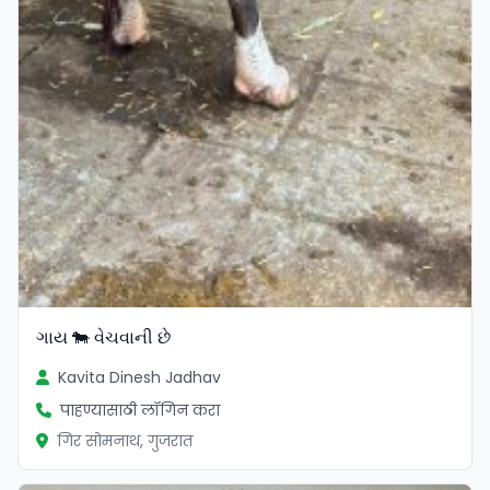
ગાય 🐄 વેચવાની છે
Kavita Dinesh Jadhav
पाहण्यासाठी लॉगिन करा
गिर सोमनाथ, गुजरात