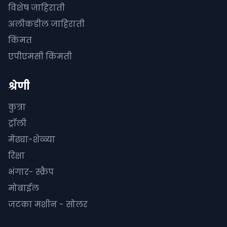
विशेष जाहिराती
अलीकडील जाहिराती
किंमत
एपीएमसी किंमती
श्रेणी
कुत्रा
ट्रॉली
मेंढ्या-शेळ्या
रिक्षा
भंगार- स्क्रैप
मोबाईल
जटका मशीन - सोलर