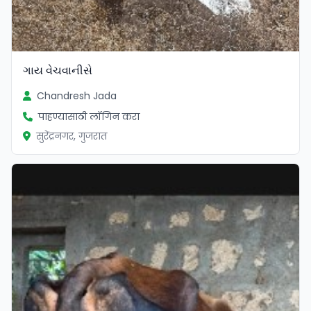
ગાય વેચવાનીસે
Chandresh Jada
पाहण्यासाठी लॉगिन करा
सुरेंद्रनगर, गुजरात