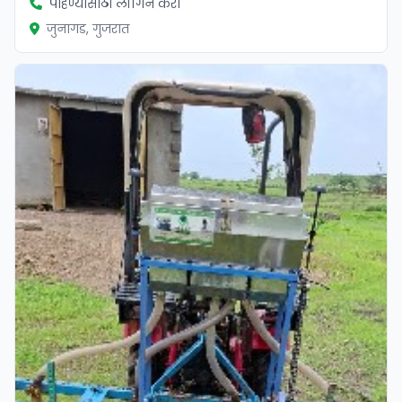
पाहण्यासाठी लॉगिन करा
जुनागड, गुजरात