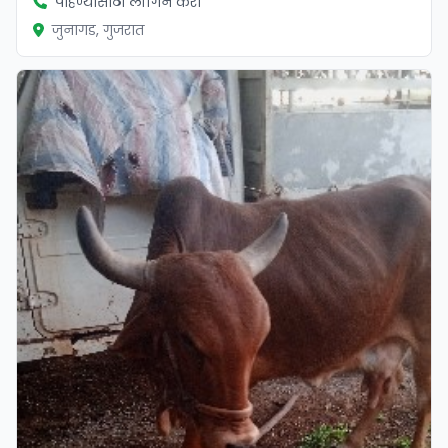
पाहण्यासाठी लॉगिन करा
जुनागड, गुजरात