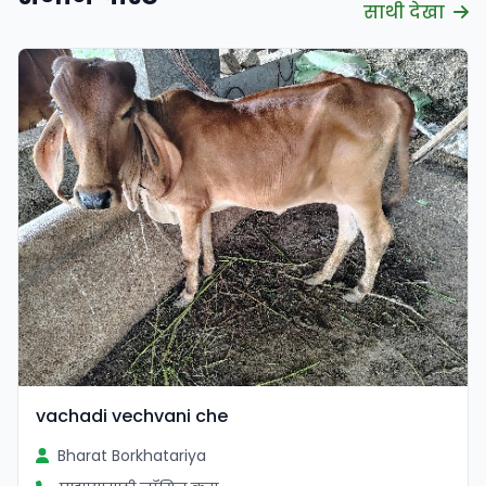
साथी देखा
vachadi vechvani che
Bharat Borkhatariya