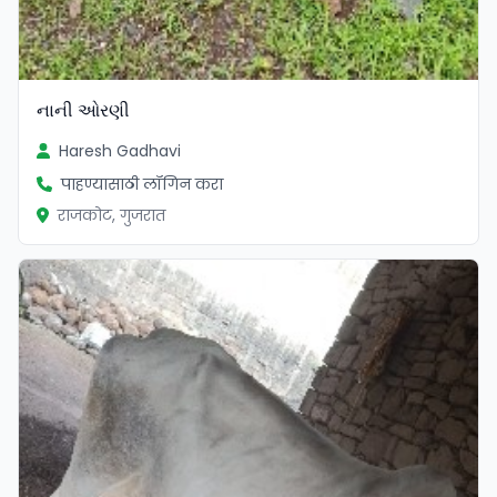
નાની ઓરણી
Haresh Gadhavi
पाहण्यासाठी लॉगिन करा
राजकोट, गुजरात