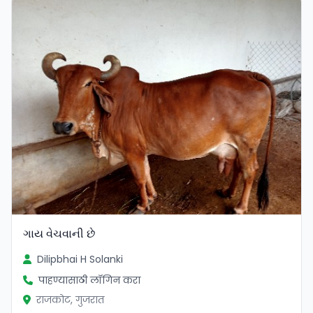
ગાય વેચવાની છે
Dilipbhai H Solanki
पाहण्यासाठी लॉगिन करा
राजकोट, गुजरात