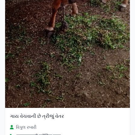
ગાય વેચવાની છે ત્રીજું વેતર
વિપુલ રબારી