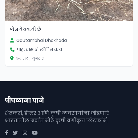
ભેંસ વેચવાની છે
Gautambhai Dhakhada
पाहण्यासाठी लॉगिन करा
अमरेली, गुजरात
पीपळाना पाने
शेतकरी, डीलर आणि कृषी व्यवसायांना जोडणारे
भारतातील सर्वात मोठे कृषी वर्गीकृत प्लॅटफॉर्म.