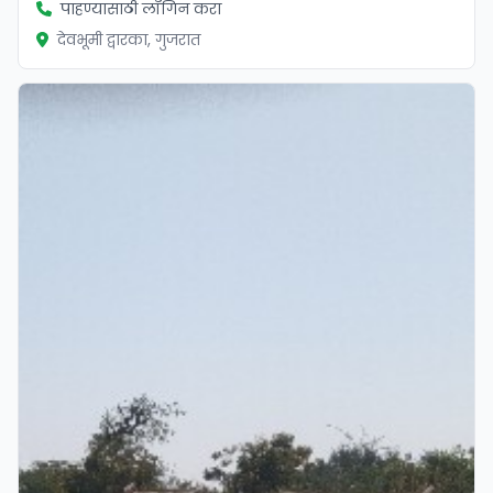
पाहण्यासाठी लॉगिन करा
देवभूमी द्वारका, गुजरात