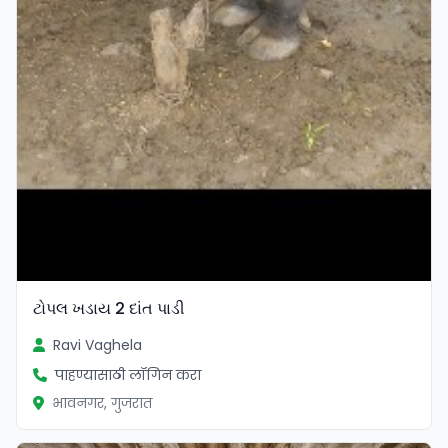
ટોપલ ખડાય 2 દાંત પાડી
Ravi Vaghela
पाहण्यासाठी लॉगिन करा
भावनगर, गुजरात