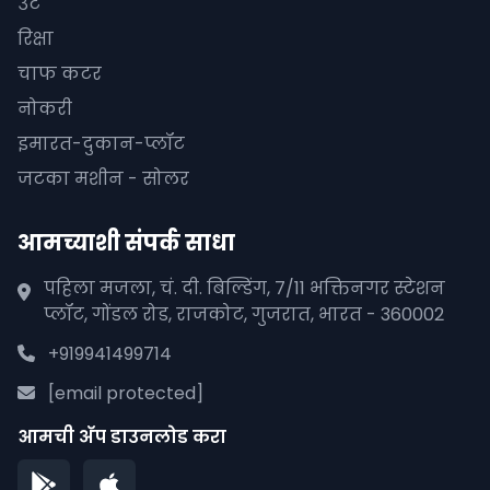
उंट
रिक्षा
चाफ कटर
नोकरी
इमारत-दुकान-प्लॉट
जटका मशीन - सोलर
आमच्याशी संपर्क साधा
पहिला मजला, चं. दी. बिल्डिंग, 7/11 भक्तिनगर स्टेशन
प्लॉट, गोंडल रोड, राजकोट, गुजरात, भारत - 360002
+919941499714
[email protected]
आमची अ‍ॅप डाउनलोड करा