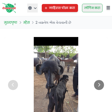
जाहिरात पोस्ट करा
लॉगिन करा
मुख्यपृष्ठ
म्हैस
2 વ્યાનેલ ભેંસ વેચવાની છે