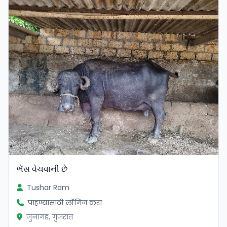
ભેંસ વેચવાની છે
Tushar Ram
पाहण्यासाठी लॉगिन करा
जुनागड, गुजरात