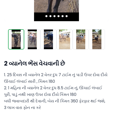
2 વ્યાનેલ ભેંસ વેચવાની છે
1. 25 દિવસ ની વ્યાનેલ 2 વેતર દુધ 7 ટાઈમ નું પાડી ઉપર દોવા દીયે 
ઊંચાઈ લંબાઈ સારી , કિંમત 180

2. 1 મહિના ની વ્યાનેલ 2 વેતર દુધ 8.5 ટાઈમ નું, ઊંચાઈ લંબાઈ 
પુરી, પાડું નથી ખાણ ઉપર દોવા દીયે કિંમત 180

બધી જવાબદારી થી દેવાની, બેય ની કિંમત 360 ફેરફાર થઈ જશે, 
3 લાખ વારા ફોન ના કરે