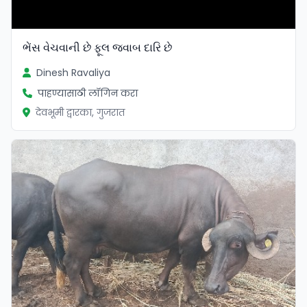
ભેંસ વેચવાની છે ફૂલ જવાબ દારિ છે
Dinesh Ravaliya
पाहण्यासाठी लॉगिन करा
देवभूमी द्वारका, गुजरात