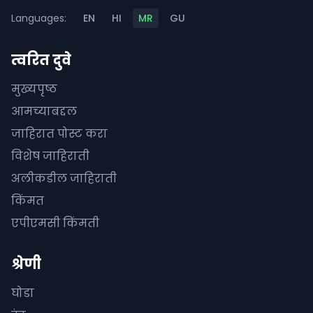
Languages:
EN
HI
MR
GU
त्वरित दुवे
मुख्यपृष्ठ
आमच्याबद्दल
जाहिरात पोस्ट करा
विशेष जाहिराती
अलीकडील जाहिराती
किंमत
एपीएमसी किंमती
श्रेणी
घोडा