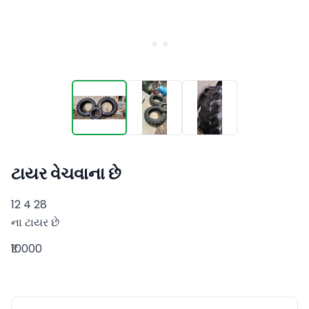
ટાયર વેચવાના છે
12 4 28 

ના ટાયર છે
₹10000