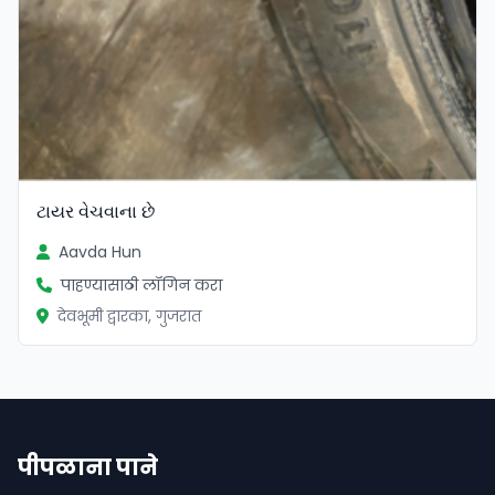
ટાયર વેચવાના છે
Aavda Hun
पाहण्यासाठी लॉगिन करा
देवभूमी द्वारका, गुजरात
पीपळाना पाने