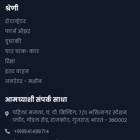
श्रेणी
रोटाव्हेटर
फार्म ओझर
दुचाकी
चार चाक-कार
रिक्षा
इतर वाहन
जनरेटर - मशीन
आमच्याशी संपर्क साधा
पहिला मजला, चं. दी. बिल्डिंग, 7/11 भक्तिनगर स्टेशन
प्लॉट, गोंडल रोड, राजकोट, गुजरात, भारत - 360002
+919941499714