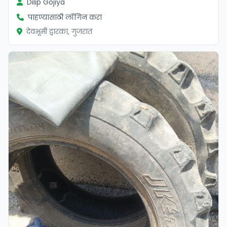
Dilip Gojiya
पाहण्यासाठी लॉगिन करा
देवभूमी द्वारका, गुजरात