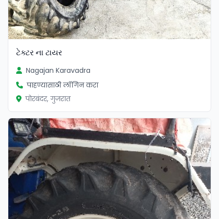
ટેક્ટર ના ટાયર
Nagajan Karavadra
पाहण्यासाठी लॉगिन करा
पोरबंदर, गुजरात