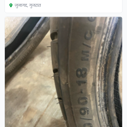
जुनागड, गुजरात