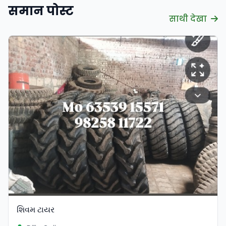
समान पोस्ट
साथी देखा
सत्यापित
શિવમ ટાયર