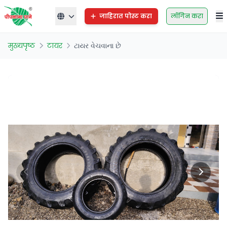
जाहिरात पोस्ट करा
लॉगिन करा
मुख्यपृष्ठ
टायर
ટાયર વેચવાના છે