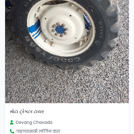
મોટા ટ્રેક્ટર ટાયર
Devang Chavada
पाहण्यासाठी लॉगिन करा