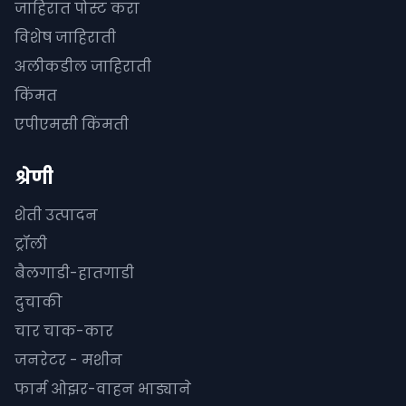
जाहिरात पोस्ट करा
विशेष जाहिराती
अलीकडील जाहिराती
किंमत
एपीएमसी किंमती
श्रेणी
शेती उत्पादन
ट्रॉली
बैलगाडी-हातगाडी
दुचाकी
चार चाक-कार
जनरेटर - मशीन
फार्म ओझर-वाहन भाड्याने