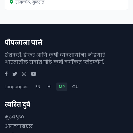
राजकोट, गुजरात
पीपळाना पाने
शेतकरी, डीलर आणि कृषी व्यवसायांना जोडणारे
भारतातील सर्वात मोठे कृषी वर्गीकृत प्लॅटफॉर्म.
Languages:
EN
HI
MR
GU
त्वरित दुवे
मुख्यपृष्ठ
आमच्याबद्दल