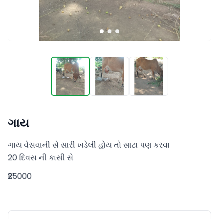
ગાય
ગાય વેસવાની સે સારી ખડેલી હોય તો સાટા પણ કરવા 

20 દિવસ ની કાસી સે
₹25000