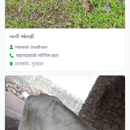
નાની ઓરણી
Haresh Gadhavi
पाहण्यासाठी लॉगिन करा
राजकोट, गुजरात