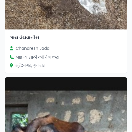
ગાય વેચવાનીસે
Chandresh Jada
पाहण्यासाठी लॉगिन करा
सुरेंद्रनगर, गुजरात