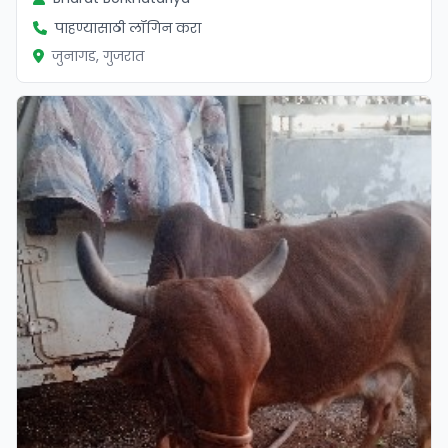
पाहण्यासाठी लॉगिन करा
जुनागड, गुजरात