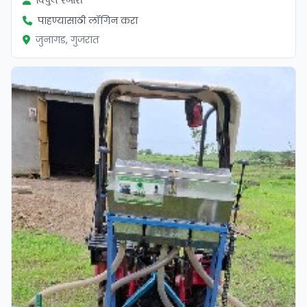
વિપુલ રબારી
पाहण्यासाठी लॉगिन करा
जुनागड, गुजरात