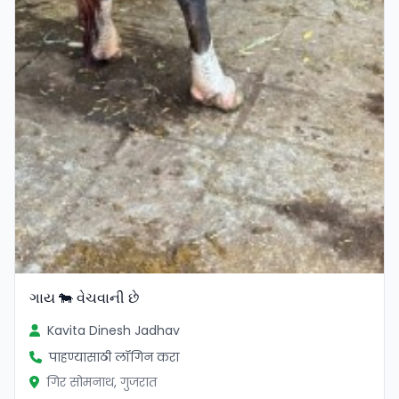
ગાય 🐄 વેચવાની છે
Kavita Dinesh Jadhav
पाहण्यासाठी लॉगिन करा
गिर सोमनाथ, गुजरात