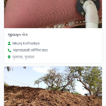
જીવામૃત બેગ
Nikunj Kothadiya
पाहण्यासाठी लॉगिन करा
जुनागड, गुजरात