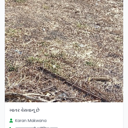
ખાતર વેસવાનૂ છે
Karan Makwana