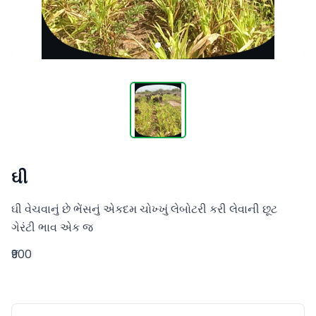
ઘી
ઘી વેચવાનું છે ભેંસનું એકદમ ચોખ્ખું લેબોટરી કરી લેવાની છૂટ 
ગેરંટી ભાવ એક જ
₹900