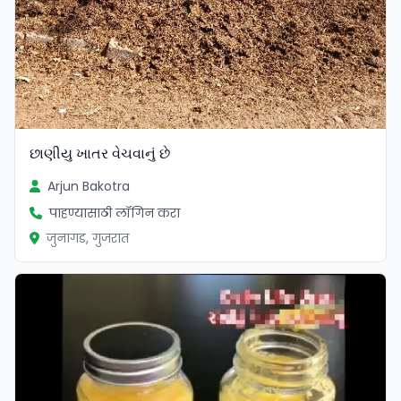
છાણીયુ ખાતર વેચવાનું છે
Arjun Bakotra
पाहण्यासाठी लॉगिन करा
जुनागड, गुजरात