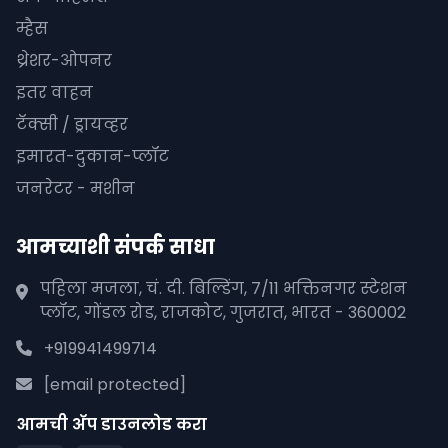
म्हैस
थ्रेशर-ओपनर
इतर वाहन
टॅक्सी / ड्रायव्हर
इमारत-दुकान-प्लॉट
जनरेटर - मशीन
आमच्याशी संपर्क साधा
पहिला मजला, चं. दी. बिल्डिंग, 7/11 भक्तिनगर स्टेशन
प्लॉट, गोंडल रोड, राजकोट, गुजरात, भारत - 360002
+919941499714
[email protected]
आमची अ‍ॅप डाउनलोड करा