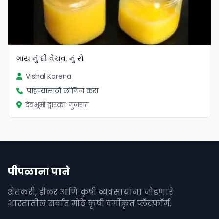
ગાય નું ઘી વેચવા નું સે
Vishal Karena
पाहण्यासाठी लॉगिन करा
देवभूमी द्वारका, गुजरात
पीपळाना पाने
शेतकरी, डीलर आणि कृषी व्यवसायांना जोडणारे
भारतातील सर्वात मोठे कृषी वर्गीकृत प्लॅटफॉर्म.