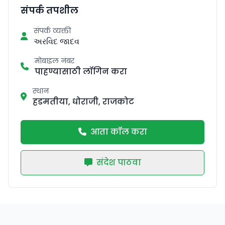
संपर्क तपशील
संपर्क व्यक्ती
અરવિદ જાદવ
मोबाइल नंबर
पाहण्यासाठी लॉगिन करा
स्थान
हडमतीया, धोराजी, राजकोट
आता कॉल करा
संदेश पाठवा