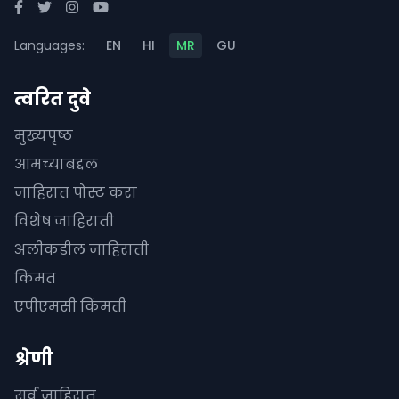
Languages:
EN
HI
MR
GU
त्वरित दुवे
मुख्यपृष्ठ
आमच्याबद्दल
जाहिरात पोस्ट करा
विशेष जाहिराती
अलीकडील जाहिराती
किंमत
एपीएमसी किंमती
श्रेणी
सर्व जाहिरात