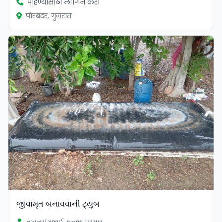
पाहण्यासाठी लॉगिन करा
पोरबंदर, गुजरात
જીવામૃત બનાવવાની ટ્યુબ
તખતસંગભાઈ કનુભા પરમાર