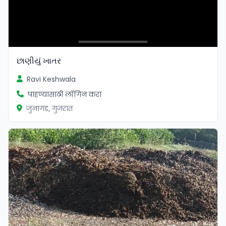
છાણીયું ખાતર
Ravi Keshwala
पाहण्यासाठी लॉगिन करा
जुनागड, गुजरात