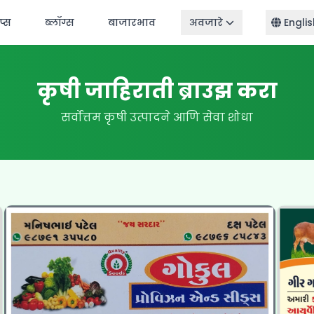
ॅप्स
ब्लॉग्स
बाजारभाव
अवजारे
Englis
कृषी जाहिराती ब्राउझ करा
सर्वोत्तम कृषी उत्पादने आणि सेवा शोधा