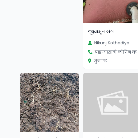
જીવામૃત બેગ
Nikunj Kothadiya
पाहण्यासाठी लॉगिन कर
जुनागड