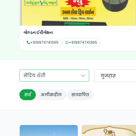
ગોલ્ડન ઈરીગેશન
+919974741365
+919974741365
सेंद्रिय शेती
गुजरात
सर्व
अलीकडील
सत्यापित