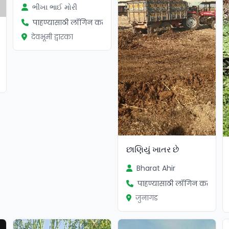
ભીખા ભાઈ મોરી
पाहण्यासाठी लॉगिन करा
देवभूमी द्वारका
ा
છાણિયું ખાતર છે
Bharat Ahir
पाहण्यासाठी लॉगिन करा
जुनागड