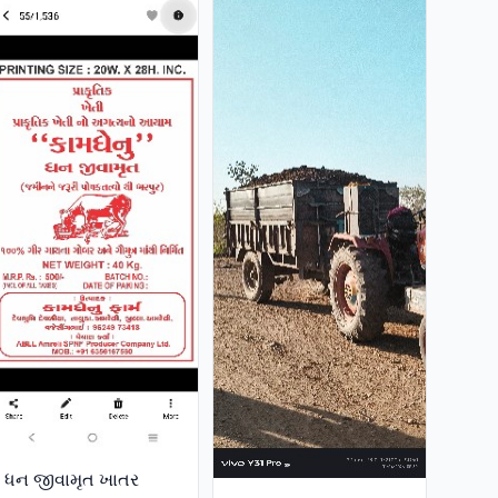
ધન જીવામૃત ખાતર