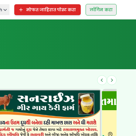
h
मोफत जाहिरात पोस्ट करा
लॉगिन करा