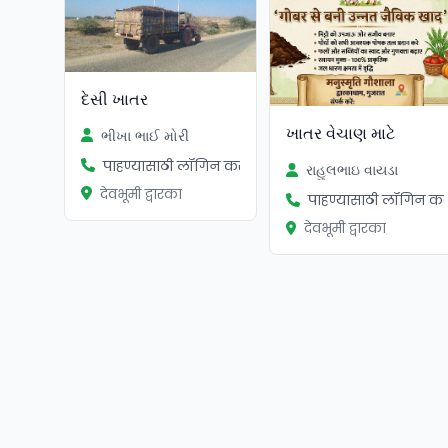
દેસી ખાતર
ખાતર વેચાણ માટે
ભીખા ભાઈ મોરી
पाहण्यासाठी लॉगिन करा
રાહુલભાઇ વાયડા
देवभूमी द्वारका
पाहण्यासाठी लॉगिन कर
देवभूमी द्वारका