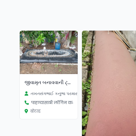
જીવામૃત બનાવવાની ટ્યુબ
તખતસંગભાઈ કનુભા પરમાર
पाहण्यासाठी लॉगिन करा
बोटाड