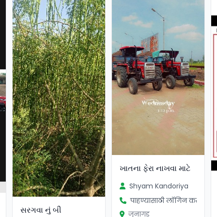
ખાતના ફેરા નાખવા માટે
Shyam Kandoriya
पाहण्यासाठी लॉगिन करा
સરગવા નું બી
जुनागड