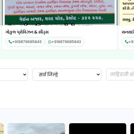
ગોકુલ પ્રોવિઝન & સીડ્સ
સનરાઈઝ
+919879685843
+919879685843
+9
सर्व जिल्हे