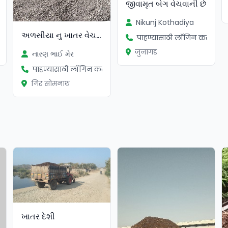
જીવામૃત બેગ વેચવાની છે
Nikunj Kothadiya
અળસીયા નુ ખાતર વેચવાનુ છે
ा
पाहण्यासाठी लॉगिन करा
जुनागड
નારણ ભાઈ મેર
पाहण्यासाठी लॉगिन करा
गिर सोमनाथ
ખાતર દેશી