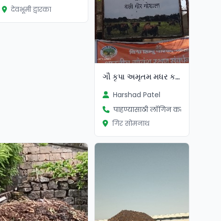
देवभूमी द्वारका
ગૌ કૃપા અમૃતમ મધર કલ્ચર
Harshad Patel
पाहण्यासाठी लॉगिन करा
गिर सोमनाथ