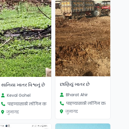
છાણિયું ખાતર છે
સાનિયા ખાતર વિશ્વનું છે
Bharat Ahir
Keval Gohel
पाहण्यासाठी लॉगिन करा
पाहण्यासाठी लॉगिन करा
जुनागड
जुनागड