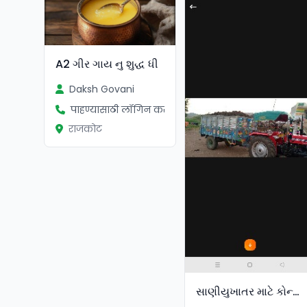
A2 ગીર ગાય નુ શુદ્ધ ધી
Daksh Govani
पाहण्यासाठी लॉगिन करा
राजकोट
સાણીયુખાતર માટે કોન્ટેક્ટ કરો