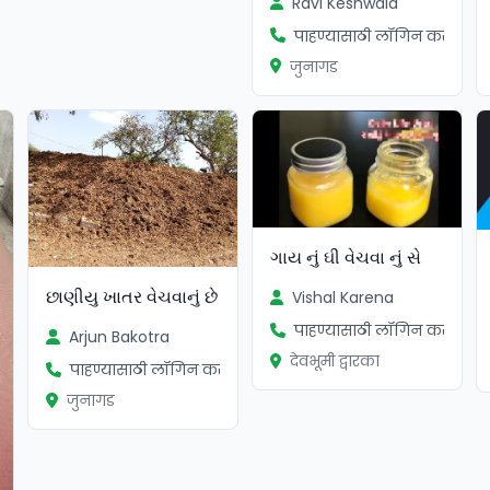
Ravi Keshwala
पाहण्यासाठी लॉगिन करा
जुनागड
ગાય નું ઘી વેચવા નું સે
છાણીયુ ખાતર વેચવાનું છે
Vishal Karena
पाहण्यासाठी लॉगिन करा
Arjun Bakotra
देवभूमी द्वारका
पाहण्यासाठी लॉगिन करा
जुनागड