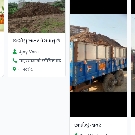
છાણીયું ખાતર વેચવાનું છે
Ajay Varu
ा
पाहण्यासाठी लॉगिन करा
राजकोट
છાણીયું ખાતર