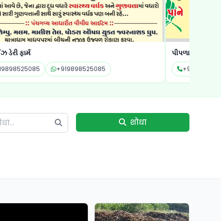
 ડેરી ફાર્મ
પીપળાના પાને
19898525085
+919898525085
+919941499
शोधा