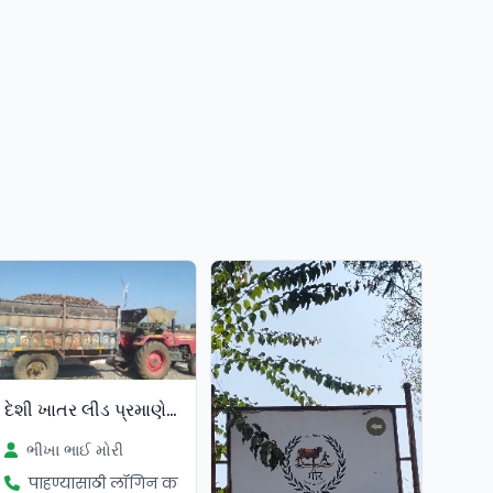
દેશી ખાતર લીડ પ્રમાણે ભાવ
ભીખા ભાઈ મોરી
पाहण्यासाठी लॉगिन करा