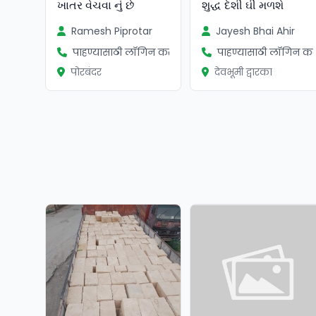
ખાતર વેચવા નું છે
શુદ્ધ દેશી ઘી મળશે
Ramesh Piprotar
Jayesh Bhai Ahir
पाहण्यासाठी लॉगिन करा
पाहण्यासाठी लॉगिन कर
पोरबंदर
देवभूमी द्वारका