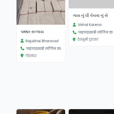
ગાય નું ઘી વેચવા નું સે
Vishal Karena
પથ્થર સપ્લાય
पाहण्यासाठी लॉगिन कर
देवभूमी द्वारका
Rajubhai Bharavad
पाहण्यासाठी लॉगिन करा
पोरबंदर