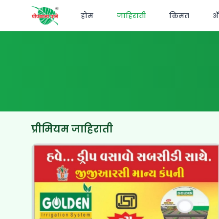
होम
जाहिराती
किंमत
अ‍
प्रीमियम जाहिराती