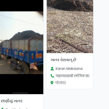
ખાતર વેસવાનૂ છે
Karan Makwana
पाहण्यासाठी लॉगिन करा
पोरबंदर
છાણીયું ખાતર